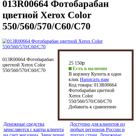
013R00664 Фотобарабан
цветной Xerox Color
550/560/570/C60/C70
013R00664 Фотобарабан
25 150
p
цветной Xerox Color
Есть в наличии
550/560/570/C60/C70
В корзину
Купить в один
клик
Написать нам
Код товара:
013R00664
Фотобарабан цветной
Xerox Color
550/560/570/C60/C70
Добавить к сравнению
Денежные средства
Доступно для клиентов из
зачисляются с карты клиента
любых регионов России и
на счет магазина. Зачисление
других стран. Денежные