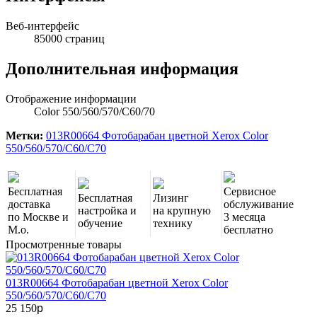
Веб-интерфейс
85000 страниц
Дополнительная информация
Отображение информации
Color 550/560/570/C60/70
Метки:
013R00664 Фотобарабан цветной Xerox Color
550/560/570/C60/C70
Бесплатная
Сервисное
Бесплатная
Лизинг
доставка
обслуживание
настройка и
на крупную
по Москве и
3 месяца
обучение
технику
М.о.
бесплатно
Просмотренные товары
013R00664 Фотобарабан цветной Xerox Color
550/560/570/C60/C70
25 150
p