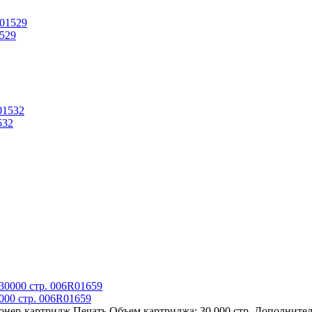
1529
532
0000 стр. 006R01659
онер-картридж Печать Объем картриджа: 30 000 стр. Дополнител