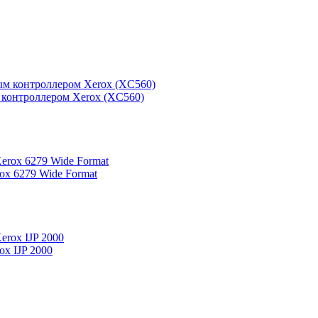
м контроллером Xerox (XC560)
x 6279 Wide Format
x IJP 2000