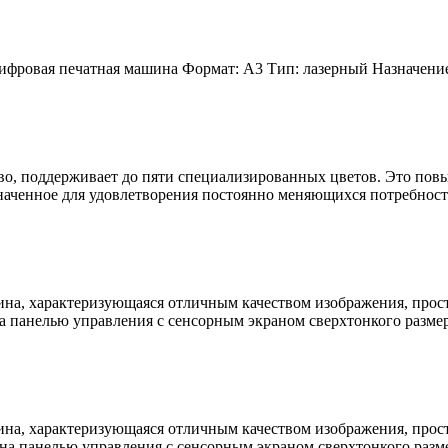
ифровая печатная машина Формат: A3 Тип: лазерный Назначение
ство, поддерживает до пяти специализированных цветов. Это п
значенное для удовлетворения постоянно меняющихся потребност
ина, характеризующаяся отличным качеством изображения, прос
панелью управления с сенсорным экраном сверхтонкого размера
ина, характеризующаяся отличным качеством изображения, прос
а панелью управления с сенсорным экраном сверхтонкого разме