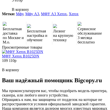
5 810
p
В корзину
Метки:
Мфу
,
Мфу A3
,
МФУ A3 Xerox
,
Xerox
Бесплатная
Сервисное
Бесплатная
Лизинг
доставка
обслуживание
настройка и
на крупную
по Москве и
3 месяца
обучение
технику
М.о.
бесплатно
Просмотренные товары
МФУ Xerox B1025DN
109 110
p
В корзину
Ваш надёжный помощник Bigcopy.ru
Мы проконсультируем вас, чтобы подобрать модель принтера,
сканера, или любого иного устройства.
Обращаясь к нам, вы защищены от подделок на которые не
распространяются условия официальной заводской гарантии.
Наша компания является дилером многих известных мировых