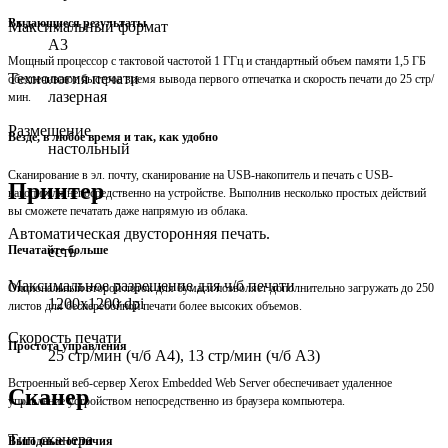
Выдающиеся результаты
Максимальный формат
A3
Мощный процессор с тактовой частотой 1 ГГц и стандартный объем памяти 1,5 ГБ
Технология печати
обеспечивают быстрое время вывода первого отпечатка и скорость печати до 25 стр/
лазерная
мин.
Размещение
Везде, в любое время и так, как удобно
настольный
Сканирование в эл. почту, сканирование на USB-накопитель и печать с USB-
Принтер
накопителя непосредственно на устройстве. Выполнив несколько простых действий
вы сможете печатать даже напрямую из облака.
Автоматическая двусторонняя печать.
есть
Печатайте больше
Максимальное разрешение для ч/б печати
Опциональный второй лоток для бумаги позволяет дополнительно загружать до 250
1200x1200 dpi
листов для бесперебойной печати более высоких объемов.
Скорость печати
Простота управления
25 стр/мин (ч/б А4), 13 стр/мин (ч/б А3)
Встроенный веб-сервер Xerox Embedded Web Server обеспечивает удаленное
Сканер
управление устройством непосредственно из браузера компьютера.
Тип сканера
Выгодные отличия