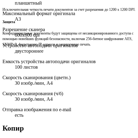
планшетный
Исключительная четкость печати документов за счет разрешения до 1200 х 1200 DPI.
Максимальный формат оригинала
A3
Защита
Разрешение сканера
Конфиденциальные документы будут защищены от несанкционированного доступа с
600x600 dpi
помощью новейших функций безопасности, включая 256-битное шифрование AES,
SNMPv3, фильтрацию IP-адресов и защищенную печать.
Устройство автоподачи оригиналов
двустороннее
Емкость устройства автоподачи оригиналов
100 листов
Скорость сканирования (цветн.)
30 изобр./мин, А4
Скорость сканирования (ч/б)
30 изобр./мин, А4
Отправка изображения по e-mail
есть
Копир