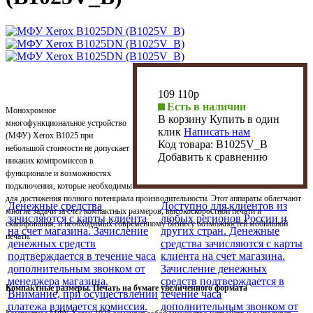
109 110
p
Есть в наличии
Монохромное
В корзину
Купить в один
многофункциональное устройство
клик
Написать нам
(МФУ) Xerox B1025 при
Код товара:
B1025V_B
небольшой стоимости не допускает
Добавить к сравнению
никаких компромиссов в
функционале и возможностях
подключения, которые необходимы
для достижения полного потенциала производительности. Этот аппараты облегчают
Денежные средства
Доступно для клиентов из
многие задачи за счет компактных размеров, высокоскоростной печати и
зачисляются с карты клиента
любых регионов России и
сканирования, и необходимых современному бизнесу возможностей мобильной
на счет магазина. Зачисление
других стран. Денежные
печати.
денежных средств
средства зачисляются с карты
подтверждается в течение часа
клиента на счет магазина.
дополнительным звонком от
Зачисление денежных
менеджера магазина.
средств подтверждается в
Компактные размеры. Печать на бумаге увеличенного формата
Внимание, при осуществлении
течение часа
платежа взимается комиссия.
дополнительным звонком от