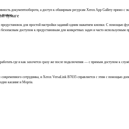
ность документооборота, а доступ к обширным ресурсам Xerox App Gallery прямо с э
о языков.
вой бумаге
е предустановок для простой настройки заданий одним нажатием кнопки. С помощью фу
и безопасным доступом к предустановкам для конкретных задач и часто используемым 
аботать где и как захочется сразу же после подключения — с прямым доступом к служб
современного сотрудника, и Xerox VersaLink B7035 справляется с этим с помощью допол
одно касание и Mopria.