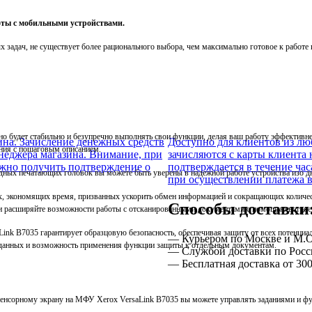
оты с мобильными устройствами.
х задач, не существует более рационального выбора, чем максимально готовое к работ
но будет стабильно и безупречно выполнять свои функции, делая ваш работу эффективн
ина. Зачисление денежных средств
Доступно для клиентов из лю
ания с пошаговым описанием.
неджера магазина. Внимание, при
зачисляются с карты клиента 
ажно получить подтверждение о
подтверждается в течение ча
дных печатающих головок вы можете быть уверены в надежной работе устройства изо дн
при осуществлении платежа в
x, экономящих время, призванных ускорить обмен информацией и сокращающих количес
Способы доставки
и расширяйте возможности работы с отсканированными документами с помощью встрое
Link B7035 гарантирует образцовую безопасность, обеспечивая защиту от всех потенци
— Курьером по Москве и М.О
ю данных и возможность применения функции защиты к отдельным документам.
— Службой доставки по Росс
— Бесплатная доставка от 300
енсорному экрану на МФУ Xerox VersaLink B7035 вы можете управлять заданиями и фу