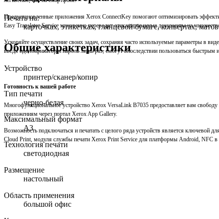
Предустановленные приложения Xerox ConnectKey помогают оптимизировать эффектив
Печать на:
Easy Translator Service мгновенно переводит отсканированные документы на множеств
карточках, этикетках, глянцевой бумаге, конвертах, мато
Ускоряйте осуществление своих задач, сохраняя часто используемые параметры в вид
Общие характеристики
введя идентификатор и пароль лишь раз, смогут впоследствии пользоваться быстрым 
Устройство
принтер/сканер/копир
Готовность к вашей работе
Тип печати
черно-белая
Многофункциональное устройство Xerox VersaLink B7035 предоставляет вам свободу р
приложениям через портал Xerox App Gallery.
Максимальный формат
A3
Возможность подключаться и печатать с целого ряда устройств является ключевой для 
Cloud Print, модуля службы печати Xerox Print Service для платформы Android, NFC в 
Технология печати
светодиодная
Размещение
настольный
Область применения
большой офис