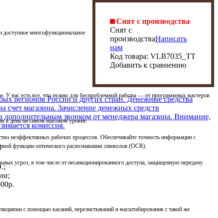
Снят с производства
Снят с
е и доступное многофункциональное
производства
Написать
нам
Код товара:
VLB7035_TT
Добавить к сравнению
ее. У вас есть все, что нужно для беспроблемной работы — от программных мастеров
бых регионов России и других стран. Денежные средства
на счет магазина. Зачисление денежных средств
са дополнительным звонком от менеджера магазина. Внимание,
я в день на самом высоком уровне.
зимается комиссия.
тво неэффективных рабочих процессов. Обеспечивайте точность информации с
:
нной функции оптического распознавания символов (OCR).
альных угроз, в том числе от несанкционированного доступа, защищенную передачу
.;
ии;
00р.
нкциями с помощью касаний, перелистываний и масштабирования с такой же