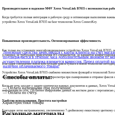
Производительное и надежное МФУ Xerox VersaLink B7035 с возможностью раб
Когда требуется полная интеграция в рабочую среду и оптимизация выполнения важны
устройство Xerox VersaLink B7035 на базе технологии Xerox ConnectKey.
Повышенная производительность. Оптимизированная эффективность
Как только вы установите многофункциональное устройство Xerox VersaLink B7035, о
Денежные средства зачисляются с карты клиента на счет магаз
установки, не требующих привлечения ИТ-специалистов, до вариантов конфигуриров
подтверждается в течение часа дополнительным звонком от ме
осуществлении платежа взимается комиссия. Перед оплатой в
Благодаря совершенно новой конструкции тракта бумаги и новой технологии светодио
наличии оплачиваемого товара!
Устройство Xerox VersaLink B7035 снабжено множеством функций и технологий Xero
Способы оплаты:
помощью функции предварительного просмотра при сканировании и отправке факсов 
Когда же речь заходит о защите критически важных документов и данных, Xerox Versa
— Оплата наличными при получении;
информации по сети, 256-битное шифрование данных на жестком диске с перезапись
— Оплата по счёту.
Удобство использования. Простота настройки
Характеристики товара
Благодаря легко настраиваемому, увеличенному 7-дюймовому емкостному цветному с
Расходные материалы
легкостью, как на смартфоне.