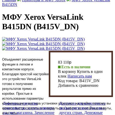
B415DN
МФУ Xerox VersaLink
B415DN (B415V_DN)
Объединяет расширенные
83 110
p
функции в легком и
Есть в наличии
компактном корпусе.
В корзину
Купить в один
Благодаря простой настройке
клик
Написать нам
это устройство VersaLink
Код товара:
B415V_DN
готово к получению
Добавить к сравнению
результатов прямо из
коробки. Простые в
использовании параметры
Денежные средства
Доступно для клиентов из
конфигурации и мастера установки упрощают настройку, поэтому вы
зачисляются с карты клиента
любых регионов России и
можете быстро освоиться и вернуться к работе за считанные минуты,
на счет магазина. Зачисление
других стран. Денежные
а не часы.