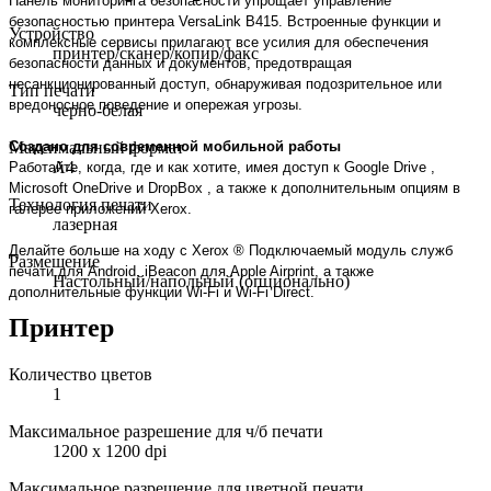
Панель мониторинга безопасности упрощает управление
безопасностью принтера VersaLink B415. Встроенные функции и
Устройство
комплексные сервисы прилагают все усилия для обеспечения
принтер/сканер/копир/факс
безопасности данных и документов, предотвращая
несанкционированный доступ, обнаруживая подозрительное или
Тип печати
вредоносное поведение и опережая угрозы.
черно-белая
Максимальный формат
Создано для современной мобильной работы
A4
Работайте, когда, где и как хотите, имея доступ к Google Drive ,
Microsoft OneDrive и DropBox , а также к дополнительным опциям в
Технология печати
галерее приложений Xerox.
лазерная
Делайте больше на ходу с Xerox ® Подключаемый модуль служб
Размещение
печати для Android, iBeacon для Apple Airprint, а также
Настольный/напольный (опционально)
дополнительные функции Wi-Fi и Wi-Fi Direct.
Принтер
Количество цветов
1
Максимальное разрешение для ч/б печати
1200 x 1200 dpi
Максимальное разрешение для цветной печати