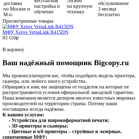
Бесплатная
Лизинг
доставка
обслуживание
настройка и
на крупную
по Москве и
3 месяца
обучение
технику
М.о.
бесплатно
Просмотренные товары
МФУ Xerox VersaLink B415DN
83 110
p
В корзину
Ваш надёжный помощник Bigcopy.ru
Мы проконсультируем вас, чтобы подобрать модель принтера,
сканера, или любого иного устройства.
Обращаясь к нам, вы защищены от подделок на которые не
распространяются условия официальной заводской гарантии.
Наша компания является дилером многих известных мировых
производителей на территории страны. Потому наши
поставщики всегда надёжны.
К вашим услугам:
› Устройства для широкоформатной печати;
› 3D-принтеры и сканеры;
› Цветные и ч/б принтеры – струйные и лазерные,
современные МФУ;