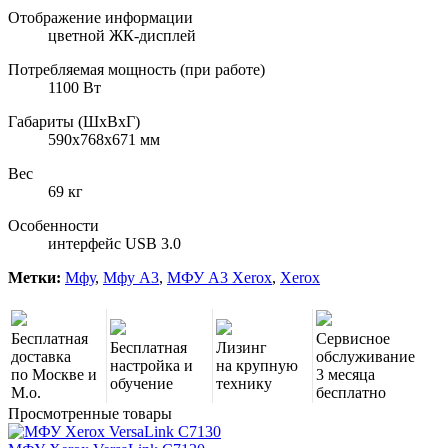
Отображение информации
цветной ЖК-дисплей
Потребляемая мощность (при работе)
1100 Вт
Габариты (ШхВхГ)
590x768x671 мм
Вес
69 кг
Особенности
интерфейс USB 3.0
Метки:
Мфу
,
Мфу A3
,
МФУ A3 Xerox
,
Xerox
Бесплатная
Сервисное
Бесплатная
Лизинг
доставка
обслуживание
настройка и
на крупную
по Москве и
3 месяца
обучение
технику
М.о.
бесплатно
Просмотренные товары