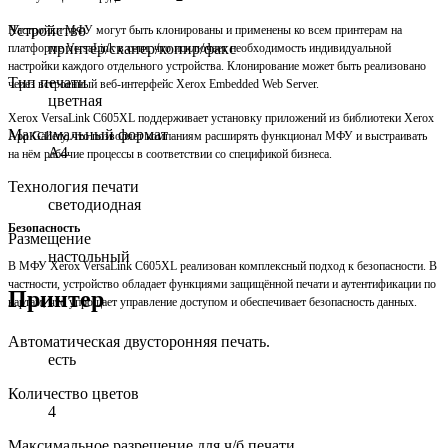
Устройство
Настройки МФУ могут быть клонированы и применены ко всем принтерам на
принтер/сканер/копир/факс
платформе VersaLink в сети, что исключает необходимость индивидуальной
настройки каждого отдельного устройства. Клонирование может быть реализовано
Тип печати
через встроенный веб-интерфейс Xerox Embedded Web Server.
цветная
Xerox VersaLink C605XL поддерживает установку приложений из библиотеки Xerox
Максимальный формат
App Gallery, что позволяет компаниям расширять функционал МФУ и выстраивать
A4
на нём рабочие процессы в соответствии со спецификой бизнеса.
Технология печати
светодиодная
Безопасность
Размещение
настольный
В МФУ Xerox VersaLink C605XL реализован комплексный подход к безопасности. В
частности, устройство обладает функциями защищённой печати и аутентификации по
Принтер
картам, что упрощает управление доступом и обеспечивает безопасность данных.
Автоматическая двусторонняя печать.
есть
Количество цветов
4
Максимальное разрешение для ч/б печати