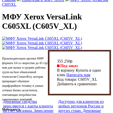
C605XL
МФУ Xerox VersaLink
C605XL (C605V_XL)
Производительное цветное МФУ
355 250
p
формата А4 со скоростью до 43 стр/
Под заказ
мин для малых и средних рабочих
В корзину
Купить в один
групп на базе обновленной
клик
Написать нам
технологии ConnectKey, которая
Код товара:
C605V_XL
превращает обычную
Добавить к сравнению
периферийную технику в умных
сетевых бизнес-ассистентов,
отвечающих потребностям
современных компаний.
Денежные средства
Доступно для клиентов из
зачисляются с карты клиента
любых регионов России и
Мобильность
на счет магазина. Зачисление
других стран. Денежные