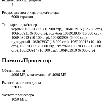
Количество картриджей
4
Ресурс цветного картриджа/тонера
6000 страниц
Тип картриджа/тонера
черный 106R03939 (16 900 стр), 106R03915 (12 200 стр),
106R03911 (6 000 стр); голубой 106R03936 (16 800 стр),
106R03912 (10 100 стр), 106R03908 (6 000 стр);
пурпурный 106R03937 (16 800 стр), 106R03913 (10 100
стр), 106R03909 (6 000 стр); желтый 106R03938 (16 800
стр), 106R03914 (10 100 стр), 106R03910 (6 000 стр)
Память/Процессор
Объем памяти
4096 МБ, максимальный 4096 МБ
Емкость жесткого диска
320 ГБ
Частота процессора
1050 МГц