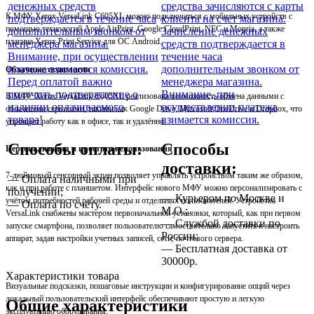
денежных средств
средства зачисляются с карты
К МФУ Xerox VersaLink C605XL можно подключаться с мобильных устройств с
подтверждается в течение часа
клиента на счет магазина.
помощью технологий Apple AirPrint, Google CloudPrint, NFC и Mopria, а также
дополнительным звонком от
Зачисление денежных
плагина Xerox Print Service для ОС Android.
менеджера магазина.
средств подтверждается в
Внимание, при осуществлении
течение часа
платежа взимается комиссия.
дополнительным звонком от
Облачные технологии
Перед оплатой важно
менеджера магазина.
получить подтверждение о
Внимание, при
В МФУ Xerox VersaLink C605XL реализована возможность обмена данными с
наличии оплачиваемого
осуществлении платежа
облачными сервисами, такими как Google Drive, Microsoft OneDrive и Dropbox, что
товара!
взимается комиссия.
упрощает работу как в офисе, так и удалённо.
Способы оплаты:
Способы
Персонализация и простота использования
доставки:
7-дюймовый сенсорный экран позволяет управлять устройством таким же образом,
— Оплата наличными при
как и при работе с планшетом. Интерфейс нового МФУ можно персонализировать с
получении;
— Курьером по Москве и
учётом потребностей рабочей среды и отдельных пользователей. Устройства
— Оплата по счёту.
М.О.;
VersaLink снабжены мастером первоначальной установки, который, как при первом
— Службой доставки по
запуске смартфона, позволяет пользователю самостоятельно запустить и настроить
России;
аппарат, задав настройки учетных записей, сети, почтового сервера.
— Бесплатная доставка от
30000р.
Характеристики товара
Визуальные подсказки, пошаговые инструкции и конфигурирование опций через
локальный пользовательский интерфейс обеспечивают простую и легкую
Общие характеристики
эксплуатацию оборудования.