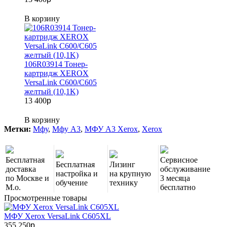
В корзину
106R03914 Тонер-
картридж XEROX
VersaLink C600/C605
желтый (10,1K)
13 400
p
В корзину
Метки:
Мфу
,
Мфу A3
,
МФУ A3 Xerox
,
Xerox
Бесплатная
Сервисное
Бесплатная
Лизинг
доставка
обслуживание
настройка и
на крупную
по Москве и
3 месяца
обучение
технику
М.о.
бесплатно
Просмотренные товары
МФУ Xerox VersaLink C605XL
355 250
p